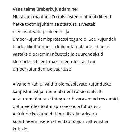
Vana taime ümberkujundamine:
Niasi automaatne söötmissüsteem hindab kliendi
hetke tootmisjuhtimise staatust, arvestab
olemasolevaid probleeme ja
ümberkujundamisprotsessi tegureid. See kujundab
teaduslikult ümber ja kohandab plaane, et need
vastaksid paremini nõuetele ja suurendaksid
klientide eeliseid, maksimeerides seeläbi
ümberkujundamise väärtust:
● Vähem kahju: väldib olemasolevate kujunduste
kahjustamist ja uuendab neid ratsionaalselt.
● Suurem tõhusus: integreerib varasemad ressursid,
optimeerides tootmisprotsesse ja tõhusust.
● Kulude kokkuhoid: tänu riist- ja tarkvara
koordineerimisele vähendab tööjõu sõltuvust ja
kulusid.