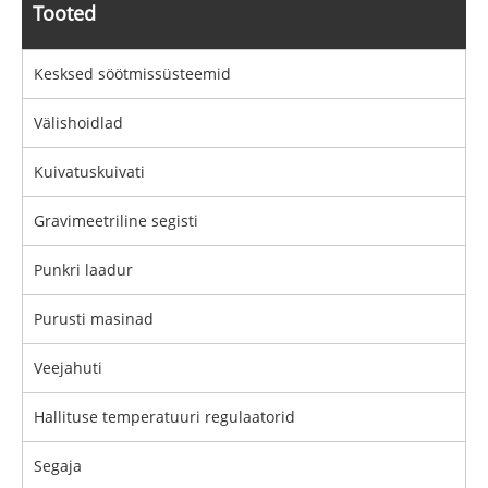
Tooted
Kesksed söötmissüsteemid
Välishoidlad
Kuivatuskuivati
Gravimeetriline segisti
Punkri laadur
Purusti masinad
Veejahuti
Hallituse temperatuuri regulaatorid
Segaja