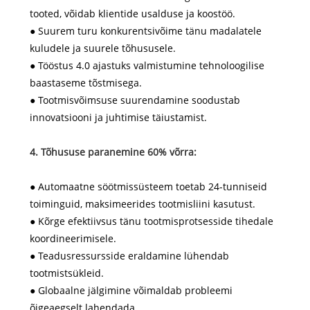
tooted, võidab klientide usalduse ja koostöö.
● Suurem turu konkurentsivõime tänu madalatele
kuludele ja suurele tõhususele.
● Tööstus 4.0 ajastuks valmistumine tehnoloogilise
baastaseme tõstmisega.
● Tootmisvõimsuse suurendamine soodustab
innovatsiooni ja juhtimise täiustamist.
4. Tõhususe paranemine 60% võrra:
● Automaatne söötmissüsteem toetab 24-tunniseid
toiminguid, maksimeerides tootmisliini kasutust.
● Kõrge efektiivsus tänu tootmisprotsesside tihedale
koordineerimisele.
● Teadusressursside eraldamine lühendab
tootmistsükleid.
● Globaalne jälgimine võimaldab probleemi
õigeaegselt lahendada.