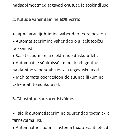
hädaabimeetmed tagavad ohutuse ja töökindluse.
2. Kulude vähendamine 60% võrra:
● Täpne arvutijuhtimine vähendab toorainekadu.
● Automatiseerimine vähendab oluliselt tööjõu
raiskamist.
● Sääst seadmete ja elektri hoolduskuludelt.
● Automaatse söötmissüsteemi intelligentne
haldamine vähendab side- ja tegevuskulusid.
● Mehitamata operatsioonide suunas liikumine
vähendab tööjõukulusid.
3. Täiustatud konkurentsivõime:
● Täielik automatiseerimine suurendab tootmis- ja
tarnevõimalusi.
● Automaatne söötmissüsteem tagab kvaliteetsed