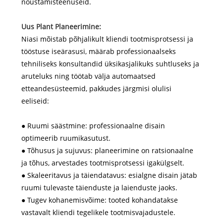
nõustamisteenuseid.
Uus Pla
n
t Planeerimine:
Niasi mõistab põhjalikult kliendi tootmisprotsessi ja
tööstuse iseärasusi, määrab professionaalseks
tehniliseks konsultandid üksikasjalikuks suhtluseks ja
aruteluks ning töötab välja automaatsed
etteandesüsteemid, pakkudes järgmisi olulisi
eeliseid:
● Ruumi säästmine: professionaalne disain
optimeerib ruumikasutust.
● Tõhusus ja sujuvus: planeerimine on ratsionaalne
ja tõhus, arvestades tootmisprotsessi igakülgselt.
● Skaleeritavus ja täiendatavus: esialgne disain jätab
ruumi tulevaste täienduste ja laienduste jaoks.
● Tugev kohanemisvõime: tooted kohandatakse
vastavalt kliendi tegelikele tootmisvajadustele.