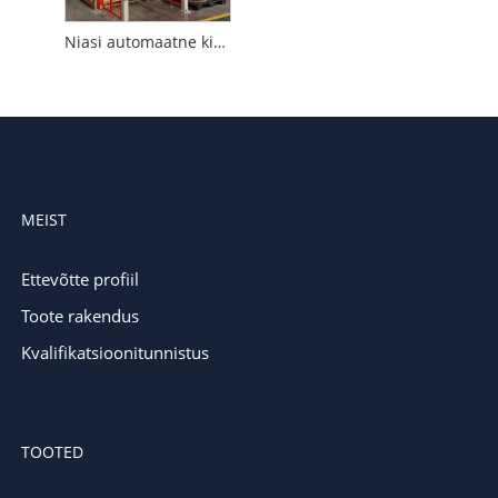
Niasi automaatne kiht-kihilt lahtipakkimismasin Materjalijäätmed puuduvad
MEIST
Ettevõtte profiil
Toote rakendus
Kvalifikatsioonitunnistus
TOOTED