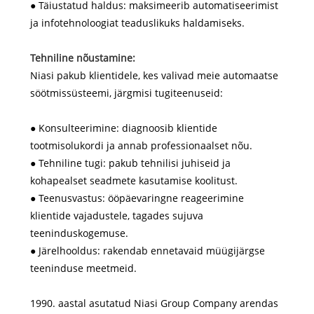
● Täiustatud haldus: maksimeerib automatiseerimist
ja infotehnoloogiat teaduslikuks haldamiseks.
Tehniline nõustamine:
Niasi pakub klientidele, kes valivad meie automaatse
söötmissüsteemi, järgmisi tugiteenuseid:
● Konsulteerimine: diagnoosib klientide
tootmisolukordi ja annab professionaalset nõu.
● Tehniline tugi: pakub tehnilisi juhiseid ja
kohapealset seadmete kasutamise koolitust.
● Teenusvastus: ööpäevaringne reageerimine
klientide vajadustele, tagades sujuva
teeninduskogemuse.
● Järelhooldus: rakendab ennetavaid müügijärgse
teeninduse meetmeid.
1990. aastal asutatud Niasi Group Company arendas