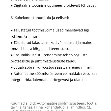
● Digitaalne tootmine optimeerib pidevalt tõhusust.
5. Kahekordistunud tulu ja eelised:
● Täiustatud tootmisvõimalused meelitavad ligi
rohkem tellimusi.
● Täiustatud laiaulatuslikud võimalused ja maine
toovad kaasa kõrgemad teenustasud.
● Kasumlikkuse suurendamine tehnoloogiliste
protsesside ja juhtimistäiustuste kaudu.
● Luuab sõbraliku koostöö säästva arengu nimel.
● Automaatne söötmissüsteem võimaldab ressursse
integreerida, laiendada äritegevust ja ulatust.
Kuumad sildid: Automaatne söötmissüsteem, tootja,
tarnija, tehas, Hiina, kohandatud, allahindlus, CE,