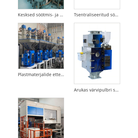
Kesksed söötmis- ja transpordisüsteemid
Tsentraliseeritud söötmissüsteem
Plastmaterjalide etteandesüsteemid
Arukas värvipulbri segamine