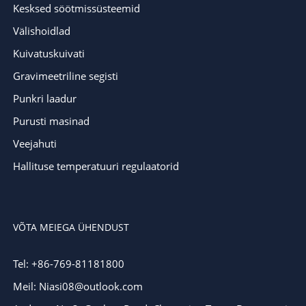
Kesksed söötmissüsteemid
Välishoidlad
Kuivatuskuivati
Gravimeetriline segisti
Punkri laadur
Purusti masinad
Veejahuti
Hallituse temperatuuri regulaatorid
VÕTA MEIEGA ÜHENDUST
Tel: +86-769-81181800
Meil: Niasi08@outlook.com