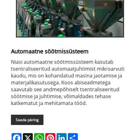
Automaatne söötmissüsteem
Niasi automaatne söötmissüsteem kasutab
tsentraliseeritud automaatjuhtimist mikroarvuti
kaudu, mis on kohandatud masina jaotamise ja
materjalikasutusega. Koos abiseadmetega
saavutab see andmepõhiselt tsentraliseeritud
söötmise ja juhtimise, võimaldades tehase
katkematut ja mehitamata tööd.
Saada päring
Facebook
X
WhatsApp
Pinterest
LinkedIn
Share