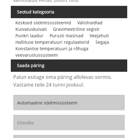
valmistatud Hiinas, uusim, hind
Seotud kategooria
Kesksed söötmissüsteemid
Välishoidlad
Kuivatuskuivati
Gravimeetriline segisti
Punkri laadur
Purusti masinad
Veejahuti
Hallituse temperatuuri regulaatorid
Segaja
Konstantse temperatuuri ja rõhuga
veevarustussüsteem
Saada päring
Palun esitage oma päring allolevas vormis.
Vastame teile 24 tunni jooksul.