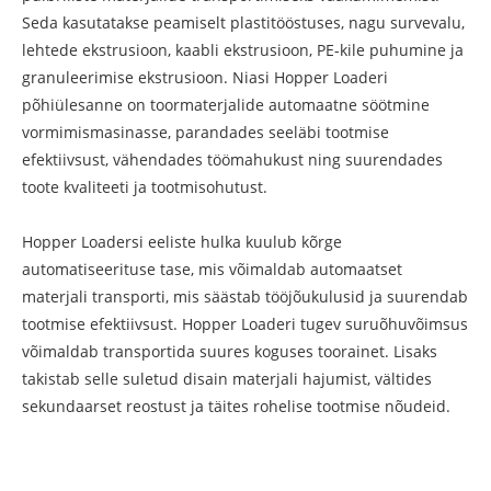
Seda kasutatakse peamiselt plastitööstuses, nagu survevalu,
lehtede ekstrusioon, kaabli ekstrusioon, PE-kile puhumine ja
granuleerimise ekstrusioon. Niasi Hopper Loaderi
põhiülesanne on toormaterjalide automaatne söötmine
vormimismasinasse, parandades seeläbi tootmise
efektiivsust, vähendades töömahukust ning suurendades
toote kvaliteeti ja tootmisohutust.
Hopper Loadersi eeliste hulka kuulub kõrge
automatiseerituse tase, mis võimaldab automaatset
materjali transporti, mis säästab tööjõukulusid ja suurendab
tootmise efektiivsust. Hopper Loaderi tugev suruõhuvõimsus
võimaldab transportida suures koguses toorainet. Lisaks
takistab selle suletud disain materjali hajumist, vältides
sekundaarset reostust ja täites rohelise tootmise nõudeid.