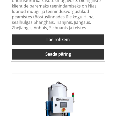
ohutuse kui ka kasutusmugavuse. Üleriigiliste
klientide paremaks teenindamiseks on Niasi
loonud müügi- ja teenindusvõrgustikud
peamistes tööstuslinnades üle kogu Hiina,
sealhulgas Shanghais, Tianjinis, Jiangsus,
Zhejiangis, Anhuis, Sichuanis ja teistes.
Loe rohkem
Saada päring