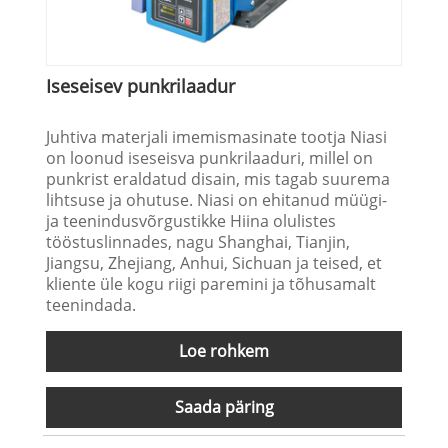
Iseseisev punkrilaadur
Juhtiva materjali imemismasinate tootja Niasi
on loonud iseseisva punkrilaaduri, millel on
punkrist eraldatud disain, mis tagab suurema
lihtsuse ja ohutuse. Niasi on ehitanud müügi-
ja teenindusvõrgustikke Hiina olulistes
tööstuslinnades, nagu Shanghai, Tianjin,
Jiangsu, Zhejiang, Anhui, Sichuan ja teised, et
kliente üle kogu riigi paremini ja tõhusamalt
teenindada.
Loe rohkem
Saada päring