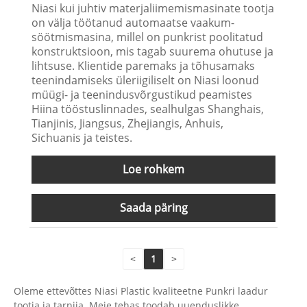
Niasi kui juhtiv materjaliimemismasinate tootja
on välja töötanud automaatse vaakum-
söötmismasina, millel on punkrist poolitatud
konstruktsioon, mis tagab suurema ohutuse ja
lihtsuse. Klientide paremaks ja tõhusamaks
teenindamiseks üleriigiliselt on Niasi loonud
müügi- ja teenindusvõrgustikud peamistes
Hiina tööstuslinnades, sealhulgas Shanghais,
Tianjinis, Jiangsus, Zhejiangis, Anhuis,
Sichuanis ja teistes.
Loe rohkem
Saada päring
<
1
>
Oleme ettevõttes Niasi Plastic kvaliteetne Punkri laadur
tootja ja tarnija. Meie tehas toodab uuenduslikke