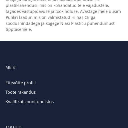
plastiklahendusi, mis on kohandatud teie vajadustele,
tagades vastupidavuse ja töökindluse. Avastage meie uusim
Punkri laadur, mis on valmistatud Hiinas CE-ga
soodushindadega ja kogege Niasi Plasticu pühendumust
tipptasemele.
MEIST
Ettevõtte profiil
Toote rakendus
Kvalifikatsioonitunnistus
TOOTED