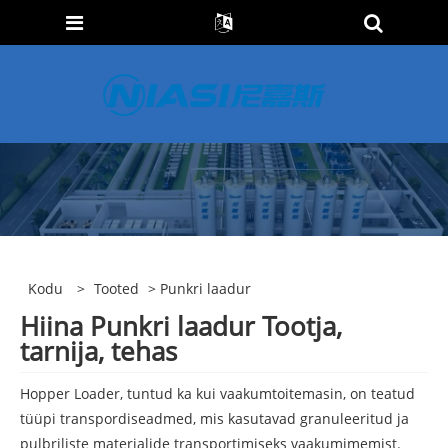
Kodu
>
Tooted
> Punkri laadur
Hiina Punkri laadur Tootja,
tarnija, tehas
Hopper Loader, tuntud ka kui vaakumtoitemasin, on teatud
tüüpi transpordiseadmed, mis kasutavad granuleeritud ja
pulbriliste materjalide transportimiseks vaakumimemist.