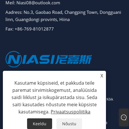
Meil: Niasi08@outlook.com
Aadress: No.3, Gaobao Road, Changping Town, Dongguani
linn, Guangdongi provints, Hiina
Fax: +86-769-81012877
X
Kasutame küpsiseid, et pakkuda teile
paremat sirvimiskogemust, analüüsida
saidi liiklust ja isikupärastada sisu. Seda
Autoriõigus © 2024 Dongguan Niasi Plastic Machinery Co., Ltd. Kõik
saiti kasutades nõustute meie küpsiste
õigused kaitstud.
kasutamisega.
Privaatsuspoliitika
Links
Sitemap
RSS
XML
Privaatsuspoliitika
Keeldu
Nõustu