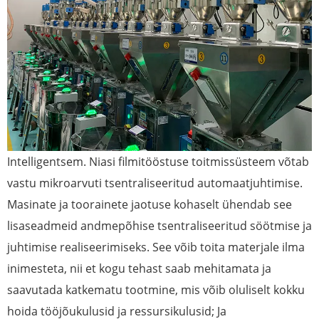
Intelligentsem. Niasi filmitööstuse toitmissüsteem võtab
vastu mikroarvuti tsentraliseeritud automaatjuhtimise.
Masinate ja toorainete jaotuse kohaselt ühendab see
lisaseadmeid andmepõhise tsentraliseeritud söötmise ja
juhtimise realiseerimiseks. See võib toita materjale ilma
inimesteta, nii et kogu tehast saab mehitamata ja
saavutada katkematu tootmine, mis võib oluliselt kokku
hoida tööjõukulusid ja ressursikulusid; Ja