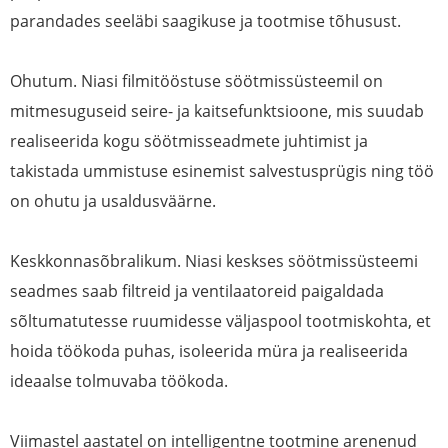
parandades seeläbi saagikuse ja tootmise tõhusust.
Ohutum. Niasi filmitööstuse söötmissüsteemil on
mitmesuguseid seire- ja kaitsefunktsioone, mis suudab
realiseerida kogu söötmisseadmete juhtimist ja
takistada ummistuse esinemist salvestusprügis ning töö
on ohutu ja usaldusväärne.
Keskkonnasõbralikum. Niasi keskses söötmissüsteemi
seadmes saab filtreid ja ventilaatoreid paigaldada
sõltumatutesse ruumidesse väljaspool tootmiskohta, et
hoida töökoda puhas, isoleerida müra ja realiseerida
ideaalse tolmuvaba töökoda.
Viimastel aastatel on intelligentne tootmine arenenud