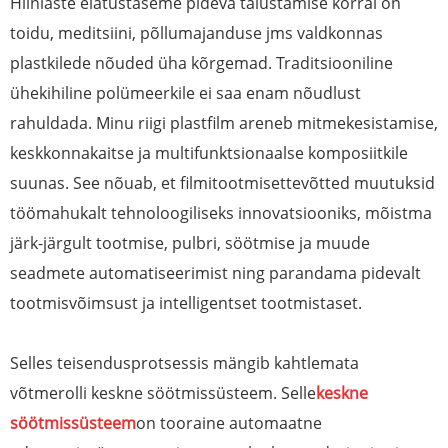
Hiinlaste elatustaseme pideva täiustamise korral on
toidu, meditsiini, põllumajanduse jms valdkonnas
plastkilede nõuded üha kõrgemad. Traditsiooniline
ühekihiline polümeerkile ei saa enam nõudlust
rahuldada. Minu riigi plastfilm areneb mitmekesistamise,
keskkonnakaitse ja multifunktsionaalse komposiitkile
suunas. See nõuab, et filmitootmisettevõtted muutuksid
töömahukalt tehnoloogiliseks innovatsiooniks, mõistma
järk-järgult tootmise, pulbri, söötmise ja muude
seadmete automatiseerimist ning parandama pidevalt
tootmisvõimsust ja intelligentset tootmistaset.
Selles teisendusprotsessis mängib kahtlemata
võtmerolli keskne söötmissüsteem. Selle
keskne
söötmissüsteem
on tooraine automaatne