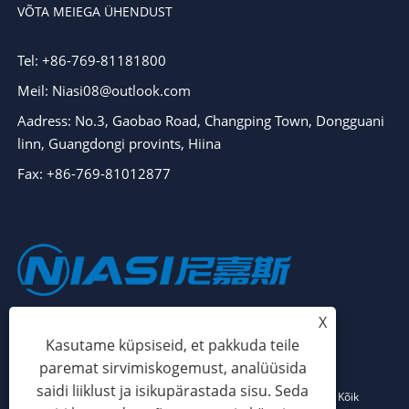
VÕTA MEIEGA ÜHENDUST
Tel: +86-769-81181800
Meil: Niasi08@outlook.com
Aadress: No.3, Gaobao Road, Changping Town, Dongguani
linn, Guangdongi provints, Hiina
Fax: +86-769-81012877
X
Kasutame küpsiseid, et pakkuda teile
paremat sirvimiskogemust, analüüsida
saidi liiklust ja isikupärastada sisu. Seda
Autoriõigus © 2024 Dongguan Niasi Plastic Machinery Co., Ltd. Kõik