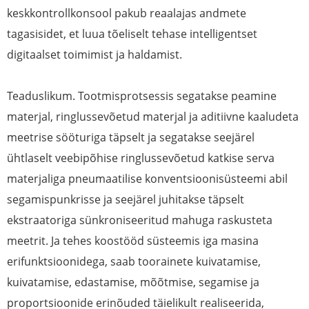
keskkontrollkonsool pakub reaalajas andmete
tagasisidet, et luua tõeliselt tehase intelligentset
digitaalset toimimist ja haldamist.
Teaduslikum. Tootmisprotsessis segatakse peamine
materjal, ringlussevõetud materjal ja aditiivne kaaludeta
meetrise sööturiga täpselt ja segatakse seejärel
ühtlaselt veebipõhise ringlussevõetud katkise serva
materjaliga pneumaatilise konventsioonisüsteemi abil
segamispunkrisse ja seejärel juhitakse täpselt
ekstraatoriga sünkroniseeritud mahuga raskusteta
meetrit. Ja tehes koostööd süsteemis iga masina
erifunktsioonidega, saab toorainete kuivatamise,
kuivatamise, edastamise, mõõtmise, segamise ja
proportsioonide erinõuded täielikult realiseerida,