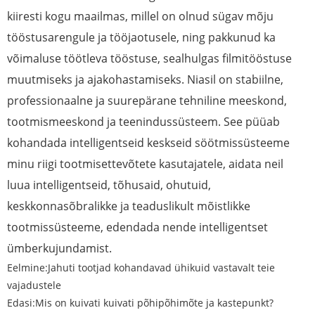
kiiresti kogu maailmas, millel on olnud sügav mõju
tööstusarengule ja tööjaotusele, ning pakkunud ka
võimaluse töötleva tööstuse, sealhulgas filmitööstuse
muutmiseks ja ajakohastamiseks. Niasil on stabiilne,
professionaalne ja suurepärane tehniline meeskond,
tootmismeeskond ja teenindussüsteem. See püüab
kohandada intelligentseid keskseid söötmissüsteeme
minu riigi tootmisettevõtete kasutajatele, aidata neil
luua intelligentseid, tõhusaid, ohutuid,
keskkonnasõbralikke ja teaduslikult mõistlikke
tootmissüsteeme, edendada nende intelligentset
ümberkujundamist.
Eelmine:
Jahuti tootjad kohandavad ühikuid vastavalt teie
vajadustele
Edasi:
Mis on kuivati ​​kuivati ​​põhipõhimõte ja kastepunkt?