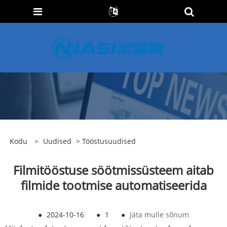
Kodu
>
Uudised
>
Tööstusuudised
Filmitööstuse söötmissüsteem aitab
filmide tootmise automatiseerida
●
2024-10-16
●
1
●
Jäta mulle sõnum