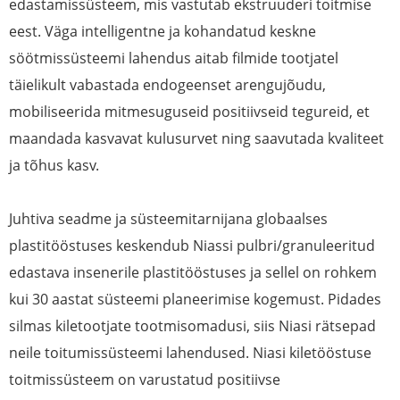
edastamissüsteem, mis vastutab ekstruuderi toitmise
eest. Väga intelligentne ja kohandatud keskne
söötmissüsteemi lahendus aitab filmide tootjatel
täielikult vabastada endogeenset arengujõudu,
mobiliseerida mitmesuguseid positiivseid tegureid, et
maandada kasvavat kulusurvet ning saavutada kvaliteet
ja tõhus kasv.
Juhtiva seadme ja süsteemitarnijana globaalses
plastitööstuses keskendub Niassi pulbri/granuleeritud
edastava insenerile plastitööstuses ja sellel on rohkem
kui 30 aastat süsteemi planeerimise kogemust. Pidades
silmas kiletootjate tootmisomadusi, siis Niasi rätsepad
neile toitumissüsteemi lahendused. Niasi kiletööstuse
toitmissüsteem on varustatud positiivse